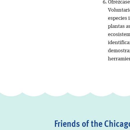
Ofrézcase
Voluntari
especies 
plantas a
ecosistem
identifica
demostrar
herramien
Friends of the Chicago