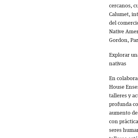
cercanos, cu
Calumet, in
del comercio
Native Amer
Gordon, Par
Explorar un
nativas
En colabora
House Ensem
talleres y a
profunda co
aumento de 
con práctica
seres humano