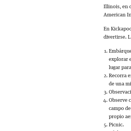
Illinois, en
American In
En Kickapoo
divertirse. 
Embárques
explorar 
lugar para
Recorra e
de una mil
Observaci
Observe c
campo de 
propio a
Picnic.