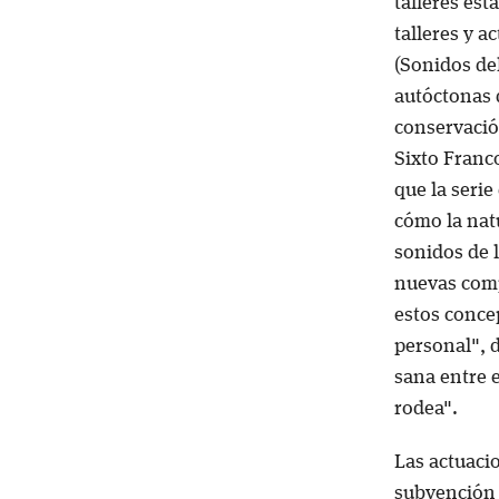
talleres es
talleres y a
(Sonidos de
autóctonas 
conservació
Sixto Franc
que la serie
cómo la natu
sonidos de 
nuevas comp
estos conce
personal", 
sana entre e
rodea".
Las actuaci
subvención 