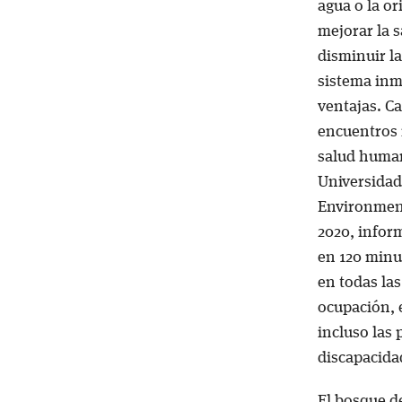
agua o la or
mejorar la s
disminuir la
sistema inm
ventajas. C
encuentros 
salud human
Universidad 
Environment
2020, infor
en 120 minu
en todas la
ocupación, 
incluso las
discapacida
El bosque de