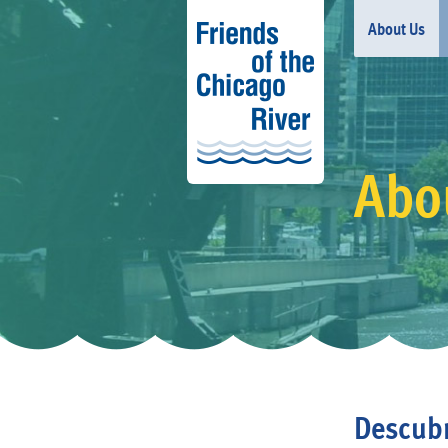
About Us
Abou
Descubr