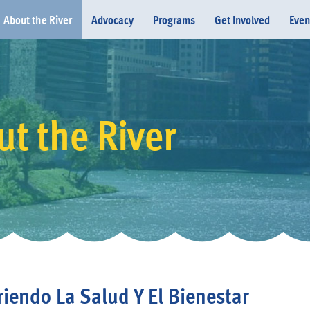
About the River
Advocacy
Programs
Get Involved
Even
t the River
Donate
iendo La Salud Y El Bienestar