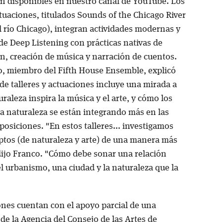
tán disponibles en nuestro canal de YouTube. Los
ctuaciones, titulados Sounds of the Chicago River
l río Chicago), integran actividades modernas y
de Deep Listening con prácticas nativas de
n, creación de música y narración de cuentos.
o, miembro del Fifth House Ensemble, explicó
 de talleres y actuaciones incluye una mirada a
raleza inspira la música y el arte, y cómo los
la naturaleza se están integrando más en las
osiciones. "En estos talleres... investigamos
ptos (de naturaleza y arte) de una manera más
dijo Franco. "Cómo debe sonar una relación
l urbanismo, una ciudad y la naturaleza que la
ones cuentan con el apoyo parcial de una
de la Agencia del Consejo de las Artes de