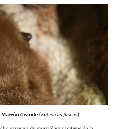
o Marrón Grande
(
Eptesicus fuscus
)
ocho especies de murciélagos nativos de la