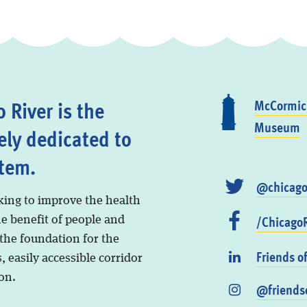
 River is the
McCormick
Museum
ely dedicated to
stem.
@chicago
king to improve the health
/ChicagoR
he benefit of people and
 the foundation for the
Friends o
, easily accessible corridor
on.
@friendso