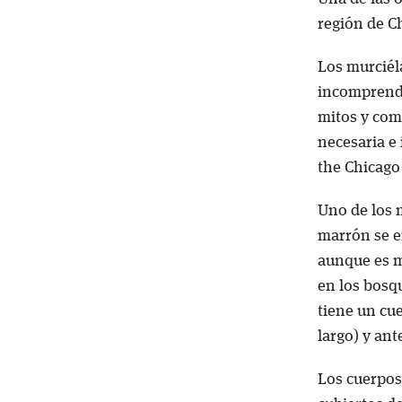
región de C
Los murciél
incomprendi
mitos y com
necesaria e
the Chicago 
Uno de los 
marrón se e
aunque es m
en los bosq
tiene un cu
largo) y ant
Los cuerpos