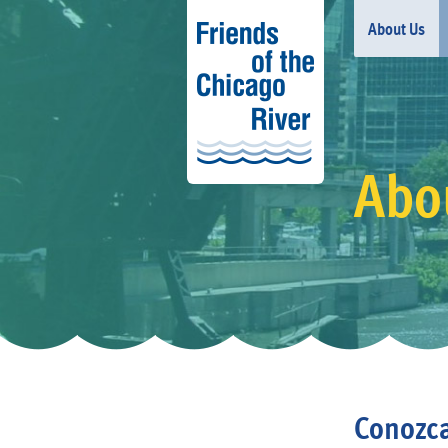
About Us
Abou
Conozca