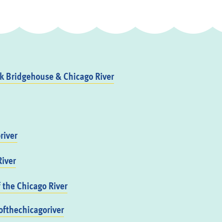
 Bridgehouse & Chicago River
river
iver
f the Chicago River
fthechicagoriver