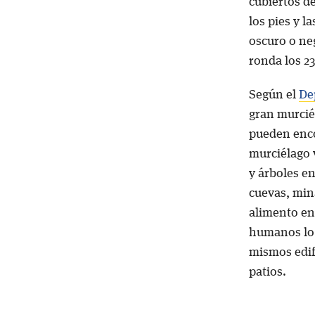
cubiertos de
los pies y 
oscuro o ne
ronda los 2
Según el
De
gran murcié
pueden enco
murciélago 
y árboles en
cuevas, mina
alimento en
humanos lo
mismos edif
patios.