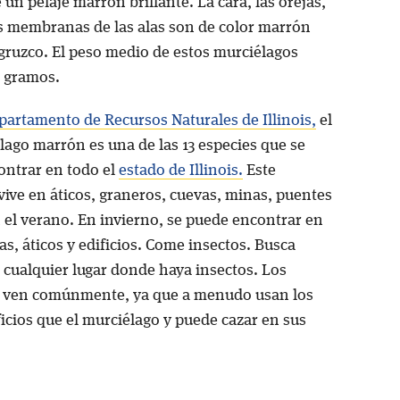
 un pelaje marrón brillante. La cara, las orejas,
las membranas de las alas son de color marrón
gruzco. El peso medio de estos murciélagos
3 gramos.
partamento de Recursos Naturales de Illinois,
el
lago marrón es una de las 13 especies que se
ntrar en todo el
estado de Illinois.
Este
vive en áticos, graneros, cuevas, minas, puentes
 el verano. En invierno, se puede encontrar en
s, áticos y edificios. Come insectos. Busca
 cualquier lugar donde haya insectos. Los
 ven comúnmente, ya que a menudo usan los
icios que el murciélago y puede cazar en sus