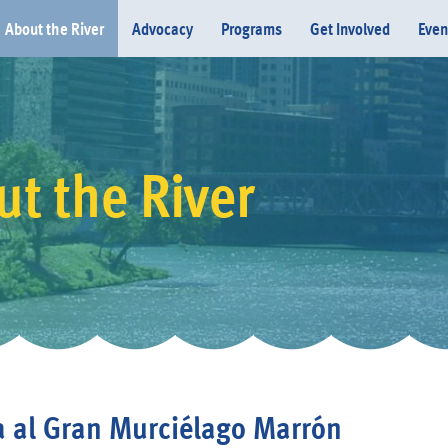
About the River
Advocacy
Programs
Get Involved
Even
t the River
Donate
 al Gran Murciélago Marrón