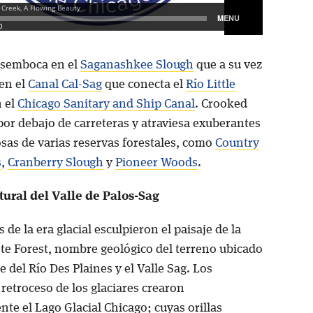
esemboca en el
Saganashkee Slough
que a su vez
en el
Canal Cal-Sag
que conecta el
Río Little
 el
Chicago Sanitary and Ship Canal
. Crooked
por debajo de carreteras y atraviesa exuberantes
sas de varias reservas forestales, como
Country
s
,
Cranberry Slough
y
Pioneer Woods
.
tural del Valle de Palos-Sag
s de la era glacial esculpieron el paisaje de la
nte Forest, nombre geológico del terreno ubicado
le del Río Des Plaines y el Valle Sag. Los
retroceso de los glaciares crearon
te el Lago Glacial Chicago; cuyas orillas