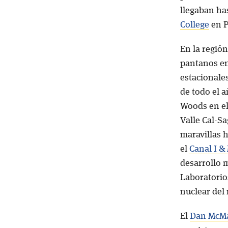
llegaban has
College
en Pa
En la región
pantanos en
estacionale
de todo el a
Woods en el 
Valle Cal-Sa
maravillas h
el
Canal I &
desarrollo m
Laboratorio
nuclear del
El
Dan McM