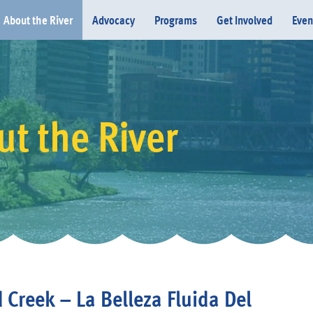
About the River
Advocacy
Programs
Get Involved
Even
t the River
Donate
 Creek – La Belleza Fluida Del