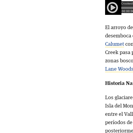
El arroyo d
desemboca 
Calumet
con
Creek pasa 
zonas bosco
Lane Wood
Historia Na
Los glaciare
Isla del Mo
entre el Val
períodos de 
posteriormen