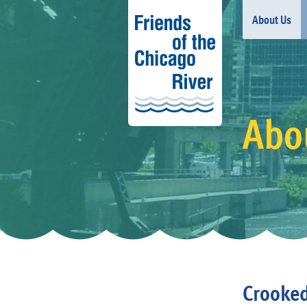
About Us
Abou
Crooked