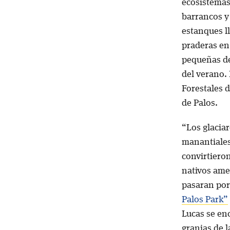
ecosistemas
barrancos y 
estanques l
praderas en
pequeñas de
del verano.
Forestales d
de Palos.
“Los glaciar
manantiales 
convirtieron
nativos ame
pasaran por
Palos Park”
Lucas se en
granjas de 