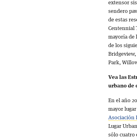
extensor si
sendero pav
de estas res
Centennial T
mayoría de 
de los sigui
Bridgeview, 
Park, Willo
Vea las Est
urbano de 
En el año 20
mayor lugar
Asociación 
Lugar Urban
sólo cuatro 